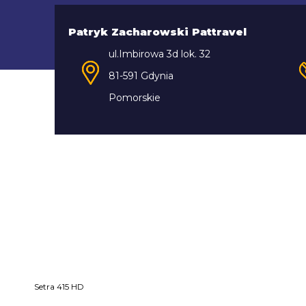
Patryk Zacharowski Pattravel
ul.Imbirowa 3d lok. 32
81-591 Gdynia
Pomorskie
Setra 415 HD