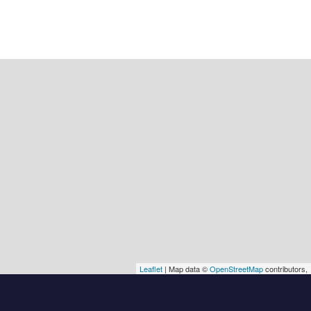
Leaflet
| Map data ©
OpenStreetMap
contributors,